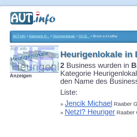
AUT.info
>
Kategorie H...
>
Heurigenlokale
>
Ort B...
> Bruck a d Leitha
Heurigenlokale in 
2
Business wurden in
B
Kategorie Heurigenlokal
Anzeigen
den Name des Businesse
Liste:
Jencik Michael
»
Raaber G 
Netzl? Heuriger
»
Raaber G