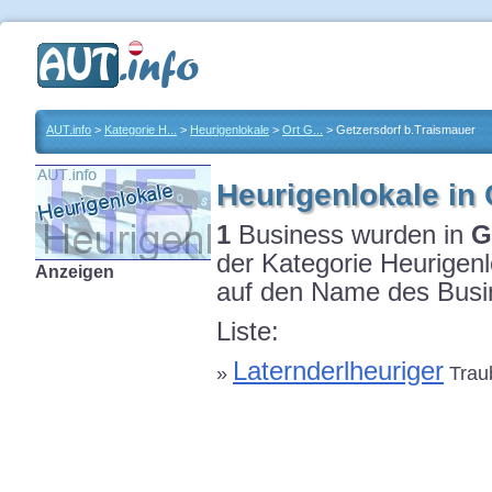
AUT.info
>
Kategorie H...
>
Heurigenlokale
>
Ort G...
> Getzersdorf b.Traismauer
Heurigenlokale in
1
Business wurden in
G
der Kategorie Heurigenl
Anzeigen
auf den Name des Busin
Liste:
Laternderlheuriger
»
Trau