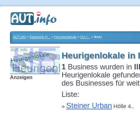
AUT.info
>
Kategorie H...
>
Heurigenlokale
>
Ort I...
> Illmitz
Heurigenlokale in I
1
Business wurden in
I
Heurigenlokale gefunden
Anzeigen
des Businesses für weit
Liste:
Steiner Urban
»
Hölle 4..