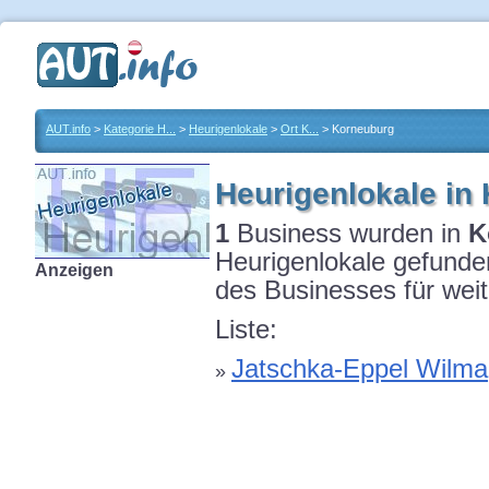
AUT.info
>
Kategorie H...
>
Heurigenlokale
>
Ort K...
> Korneuburg
Heurigenlokale in
1
Business wurden in
K
Heurigenlokale gefunden
Anzeigen
des Businesses für weit
Liste:
Jatschka-Eppel Wilma
»