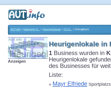
AUT.info
>
Kategorie H...
>
Heurigenlokale
>
Ort K...
> Krenglbach
Heurigenlokale in
1
Business wurden in
K
Heurigenlokale gefunden
Anzeigen
des Businesses für weit
Liste:
Mayr Elfriede
»
Sportplatzst