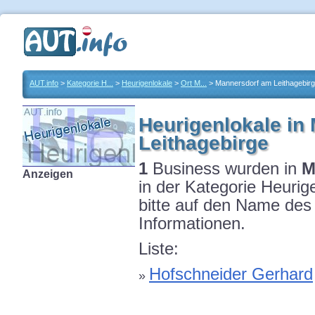
AUT.info
>
Kategorie H...
>
Heurigenlokale
>
Ort M...
> Mannersdorf am Leithagebir
Heurigenlokale in
Leithagebirge
1
Business wurden in
M
Anzeigen
in der Kategorie Heurig
bitte auf den Name des
Informationen.
Liste:
Hofschneider Gerhard
»