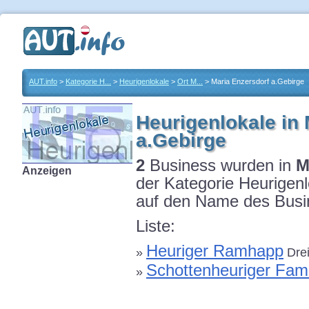
AUT.info
>
Kategorie H...
>
Heurigenlokale
>
Ort M...
> Maria Enzersdorf a.Gebirge
Heurigenlokale in 
a.Gebirge
2
Business wurden in
M
Anzeigen
der Kategorie Heurigenl
auf den Name des Busin
Liste:
Heuriger Ramhapp
»
Drei
Schottenheuriger Fam
»