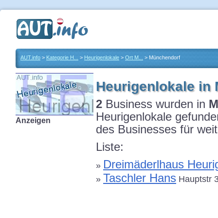
AUT.info
>
Kategorie H...
>
Heurigenlokale
>
Ort M...
> Münchendorf
Heurigenlokale in
2
Business wurden in
M
Heurigenlokale gefunden
Anzeigen
des Businesses für weit
Liste:
Dreimäderlhaus Heurig
»
Taschler Hans
»
Hauptstr 3