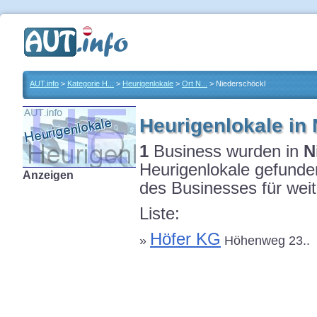
AUT.info
>
Kategorie H...
>
Heurigenlokale
>
Ort N...
> Niederschöckl
Heurigenlokale in
1
Business wurden in
N
Heurigenlokale gefunden
Anzeigen
des Businesses für weit
Liste:
Höfer KG
»
Höhenweg 23..