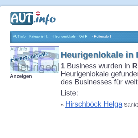
AUT.info
>
Kategorie H...
>
Heurigenlokale
>
Ort R...
> Rottersdorf
Heurigenlokale in 
1
Business wurden in
R
Heurigenlokale gefunden
Anzeigen
des Businesses für weit
Liste:
Hirschböck Helga
»
Sankt 