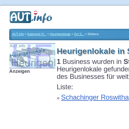
AUT.info
>
Kategorie H...
>
Heurigenlokale
>
Ort S...
> Stöttera
Heurigenlokale in 
1
Business wurden in
S
Heurigenlokale gefunden
Anzeigen
des Businesses für weit
Liste:
Schachinger Roswitha
»