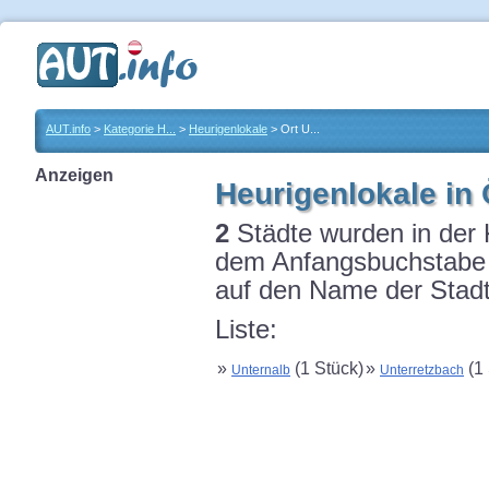
AUT.info
>
Kategorie H...
>
Heurigenlokale
> Ort U...
Anzeigen
Heurigenlokale in 
2
Städte wurden in der 
dem Anfangsbuchstabe U
auf den Name der Stadt
Liste:
»
(1 Stück)
»
(1 
Unternalb
Unterretzbach