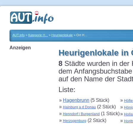
AUT.info
>
Kategorie H...
>
Heurigenlokale
> Ort H...
Anzeigen
Heurigenlokale in 
8
Städte wurden in der 
dem Anfangsbuchstabe H
auf den Name der Stadt
Liste:
»
Hagenbrunn
(5 Stück)
»
Höfle
»
(2 Stück)
»
Hainburg a d Donau
Hönig
»
(1 Stück)
»
Henndorf i Burgenland
Holl
»
(2 Stück)
»
Herzogenburg
Horit