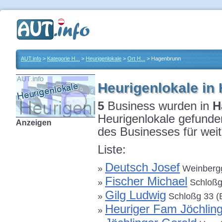
AUT.info
>
Kategorie H...
>
Heurigenlokale
>
Ort H...
> Hagenbrunn
Heurigenlokale in
5
Business wurden in
H
Heurigenlokale gefunden
Anzeigen
des Businesses für weit
Liste:
Deutsch Josef
»
Weinbergg
Fischer Michael
»
Schloßg 
Gilg Ludwig
»
Schloßg 33 (
Heuriger Fam Jöchlin
»