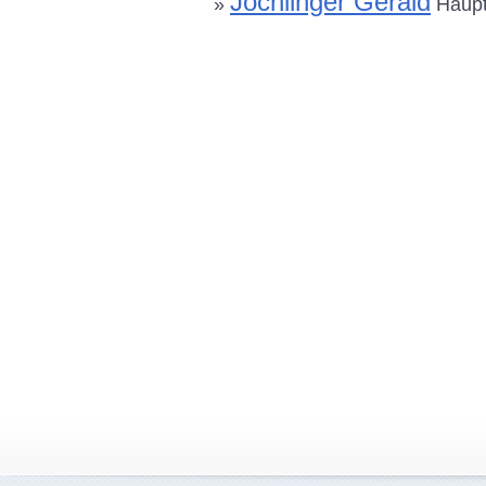
Jöchlinger Gerald
»
Haupts